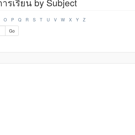
รเรียน by Subject
O
P
Q
R
S
T
U
V
W
X
Y
Z
Go