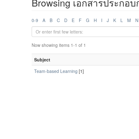
Browsing เอกสารประกอบกา
0-9
A
B
C
D
E
F
G
H
I
J
K
L
M
N
Now showing items 1-1 of 1
Subject
Team-based Learning
[1]