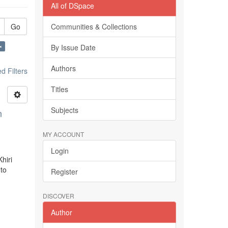
All of DSpace
Go
Communities & Collections
×
By Issue Date
Authors
 Filters
Titles
Subjects
n
MY ACCOUNT
Login
hiri
 to
Register
DISCOVER
Author