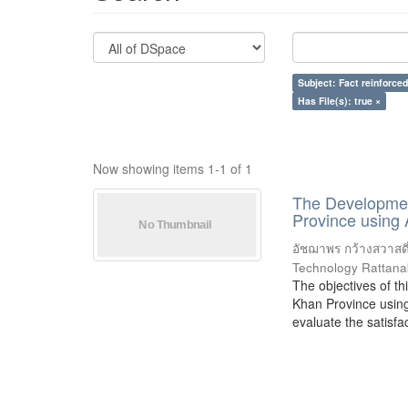
Subject: Fact reinforced
Has File(s): true ×
Now showing items 1-1 of 1
The Development
Province using
อัชฌาพร กว้างสวาสดิ
Technology Rattana
The objectives of th
Khan Province using
evaluate the satisfac